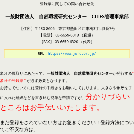
登録票に関しての問い合わせ先
一般財団法人 自然環境研究センター CITES管理事業部
【住所】〒130-8606 東京都墨田区江東橋3丁目3番7号
【電話】 03-6659-6018 （直通）
【FAX】 03-6659-6320 （代表）
URL：
https://www.jwrc.or.jp/
象牙の買取りにあたって、
一般財団法人 自然環境研究センター
が発行する
“
象牙の登録票 ”
が必ず必要となります。
お持ちでない方には登録の手続きをお願いしております。大きさや象牙を手
分かりづらい
に入れた経緯などを書き込む簡単な申請ですが、
ところはお手伝いいたします。
まだ登録をされていない方はお急ぎください！登
録方法につい
てご不安な方は、