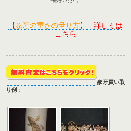
合わせください。
【
象牙の重さの量り方
】
詳しくは
こちら
象牙買い取
り例：