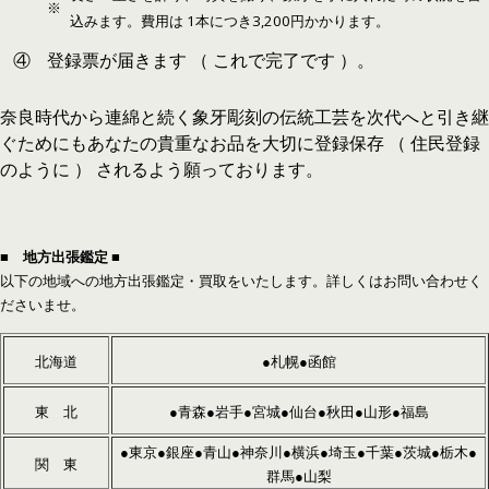
※
込みます。費用は 1本につき3,200円かかります。
④
登録票が届きます （ これで完了です ）。
奈良時代から連綿と続く象牙彫刻の伝統工芸を次代へと引き継
ぐためにもあなたの貴重なお品を大切に登録保存 （ 住民登録
のように ） されるよう願っております。
■ 地方出張鑑定 ■
以下の地域への地方出張鑑定・買取をいたします。詳しくはお問い合わせく
ださいませ。
北海道
●札幌●函館
東 北
●青森●岩手●宮城●仙台●秋田●山形●福島
●東京●銀座●青山●神奈川●横浜●埼玉●千葉●茨城●栃木●
関 東
群馬●山梨