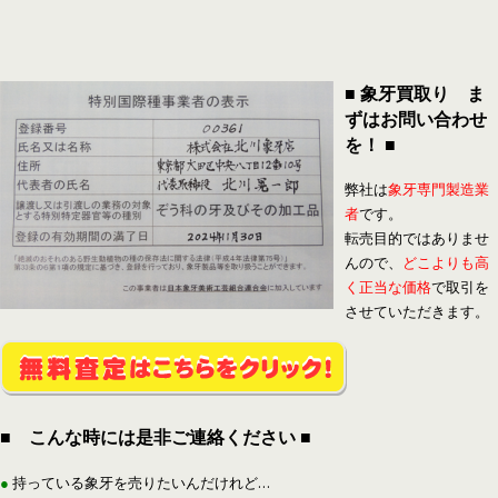
■ 象牙買取り ま
ずはお問い合わせ
を！ ■
弊社は
象牙専門製造業
者
です。
転売目的ではありませ
んので、
どこよりも高
く正当な価格
で取引を
させていただきます。
■ こんな時には是非ご連絡ください ■
●
持っている象牙を売りたいんだけれど…