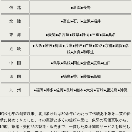
信 越
●新潟●長野
北 陸
●富山●石川●金沢●福井
東 海
●愛知●名古屋●岐阜●静岡●三重●津●桑名
●大阪●難波●梅田●兵庫●神戸●芦屋●姫路●京都●滋賀●彦
近 畿
根●奈良●和歌山
中 国
●鳥取●島根●岡山●倉敷●広島●山口
四 国
●徳島●香川●愛媛●高知
九 州
●福岡●博多●佐賀●長崎●熊本●大分●宮崎●鹿児島●沖縄
昭和七年の創業以来、北川象牙店は80余年にわたって伝統ある象牙工芸の伝
承に努めてきました。その実績と多くの信頼を元に、象牙の高価買取から、
印鑑、茶器・美術品の製造・販売まで、一貫した象牙関連サービスを展開し