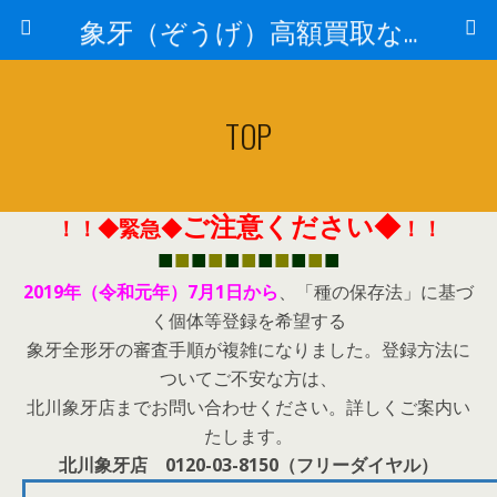
象牙（ぞうげ）高額買取なら 北川象牙店
TOP
ご注意ください◆
！！◆緊急◆
！！
■
■
■
■
■
■
■
■
■
■
■
2019年（令和元年）7月1日から
、「種の保存法」に基づ
く個
体等登録を希望する
象牙全形牙の審査手順が複雑になりました。登
録方法に
ついてご不安な方は、
北川象牙店までお問い合わせください。詳しくご案内い
たします。
北川象牙店 0120-03-8150（フリーダイヤル）