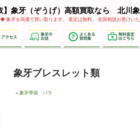
取】象牙（ぞうげ）高額買取なら 北川象
ります◆ 象牙を高価で買い取ります。 査定は無料。 全国相談お受け
象牙ブレスレット類
«
象牙帯留 バラ