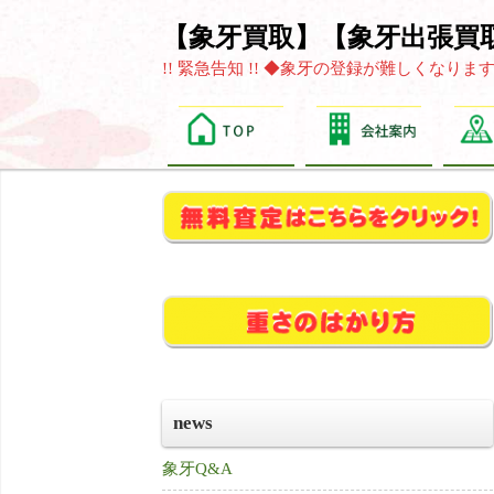
【象牙買取】【象牙出張買
!! 緊急告知 !! ◆象牙の登録が難しくな
news
象牙Q&A