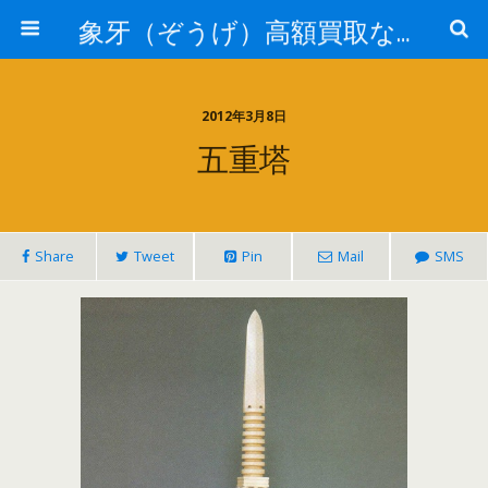
象牙（ぞうげ）高額買取なら 北川象牙店
2012年3月8日
五重塔
Share
Tweet
Pin
Mail
SMS