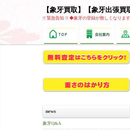
【象牙買取】【象牙出張買
!! 緊急告知 !! ◆象牙の登録が難しくな
news
象牙Q&A