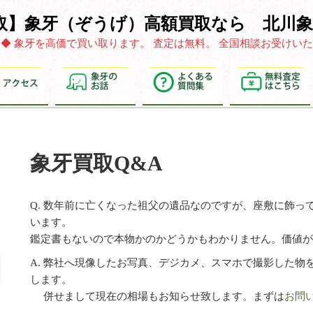
取】象牙（ぞうげ）高額買取なら 北川象
ります◆ 象牙を高価で買い取ります。 査定は無料。 全国相談お受け
象牙買取Q&A
Q. 数年前に亡くなった祖父の遺品なのですが、座敷に飾っ
います。
鑑定書もないので本物かのかどうかもわかりません。価値
A. 弊社へ現像したお写真、デジカメ、スマホで撮影した物
します。
併せまして現在の相場もお知らせ致します。まずは
お問