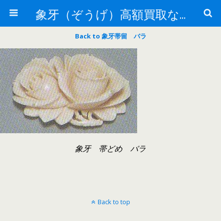
象牙（ぞうげ）高額買取なら 北川象牙店
Back to 象牙帯留 バラ
象牙 帯どめ バラ
Back to top